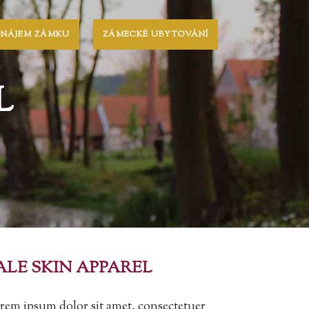
ONÁJEM ZÁMKU
ZÁMECKÉ UBYTOVÁNÍ
L
ALE SKIN APPAREL
rem ipsum dolor sit amet, consectetuer