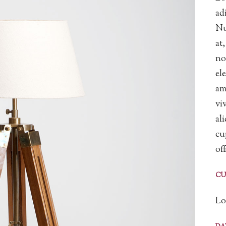
ad
Nu
at
no
el
am
vi
al
cu
of
CU
Lo