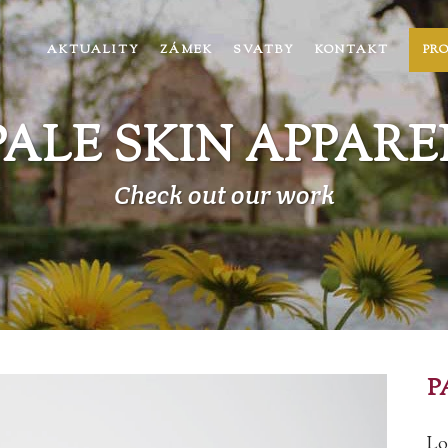
AKTUALITY
ZÁMEK
SVATBY
KONTAKT
PR
PALE SKIN APPARE
Check out our work
P
Lo