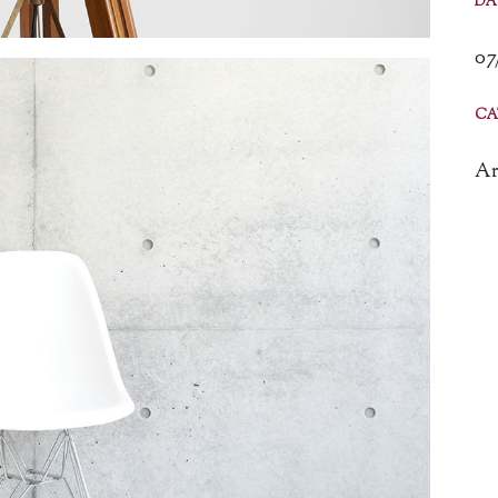
DA
07
CA
Ar