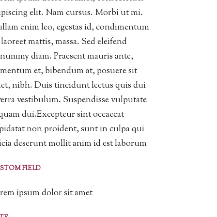
ipiscing elit. Nam cursus. Morbi ut mi.
llam enim leo, egestas id, condimentum
, laoreet mattis, massa. Sed eleifend
nummy diam. Praesent mauris ante,
ementum et, bibendum at, posuere sit
et, nibh. Duis tincidunt lectus quis dui
verra vestibulum. Suspendisse vulputate
iquam dui.Excepteur sint occaecat
pidatat non proident, sunt in culpa qui
ficia deserunt mollit anim id est laborum
STOM FIELD
rem ipsum dolor sit amet