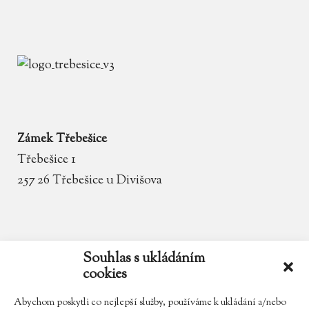
Zámek Třebešice
Třebešice 1
257 26 Třebešice u Divišova
email
zamek.trebesice@volny.cz
Souhlas s ukládáním
cookies
telefon
602 354 467
Abychom poskytli co nejlepší služby, používáme k ukládání a/nebo