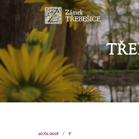
TŘE
20/01/2018
V