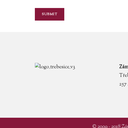
Zám
Třeb
257
© 2009 - 2018 Zá