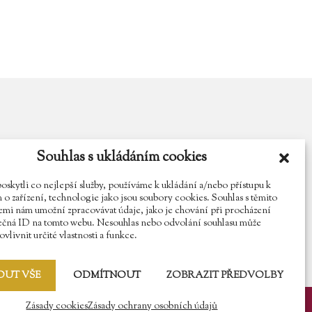
Souhlas s ukládáním cookies
y.cz
Najdete nás na Facebooku
Sledujte náš Instagram
kytli co nejlepší služby, používáme k ukládání a/nebo přístupu k
o zařízení, technologie jako jsou soubory cookies. Souhlas s těmito
mi nám umožní zpracovávat údaje, jako je chování při procházení
ečná ID na tomto webu. Nesouhlas nebo odvolání souhlasu může
vlivnit určité vlastnosti a funkce.
OUT VŠE
ODMÍTNOUT
ZOBRAZIT PŘEDVOLBY
Zásady cookies
Zásady ochrany osobních údajů
y osobních údajů