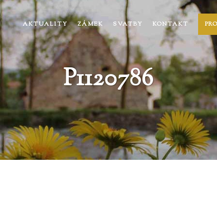
AKTUALITY
ZÁMEK
SVATBY
KONTAKT
PR
P1120786