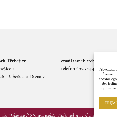
ek Třebešice
email
zamek.trebesice@voln
ešice 1
telefon
602 354 467
Abychom pos
informacím 
 26 Třebešice u Divišova
technologie
nebo jedin
nepříznivě o
PŘIJM
mek Třebešice //
Správa webů - Softmedia.cz
//
Zásady ochran