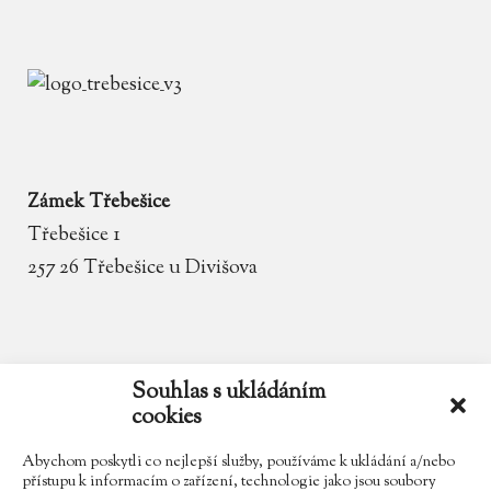
Zámek Třebešice
Třebešice 1
257 26 Třebešice u Divišova
email
zamek.trebesice@volny.cz
Souhlas s ukládáním
cookies
telefon
602 354 467
Abychom poskytli co nejlepší služby, používáme k ukládání a/nebo
přístupu k informacím o zařízení, technologie jako jsou soubory