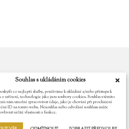
Souhlas s ukládáním cookies
y.cz
Najdete nás na Facebooku
Sledujte náš Instagram
kytli co nejlepší služby, používáme k ukládání a/nebo přístupu k
o zařízení, technologie jako jsou soubory cookies. Souhlas s těmito
mi nám umožní zpracovávat údaje, jako je chování při procházení
ečná ID na tomto webu. Nesouhlas nebo odvolání souhlasu může
vlivnit určité vlastnosti a funkce.
OUT VŠE
ODMÍTNOUT
ZOBRAZIT PŘEDVOLBY