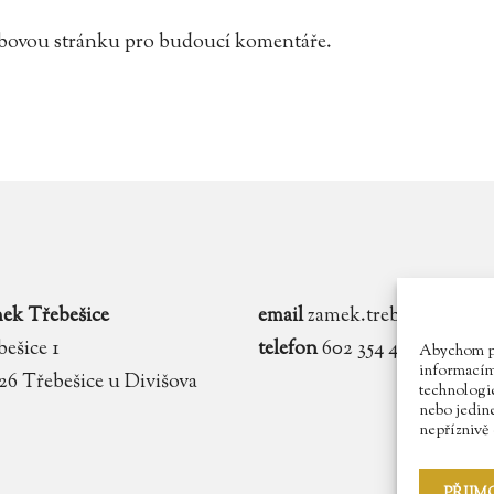
webovou stránku pro budoucí komentáře.
ek Třebešice
email
zamek.trebesice@voln
ešice 1
telefon
602 354 467
Abychom pos
informacím 
 26 Třebešice u Divišova
technologie
nebo jedin
nepříznivě o
PŘIJM