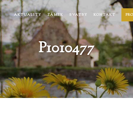
AKTUALITY
ZÁMEK
SVATBY
KONTAKT
PR
P1010477