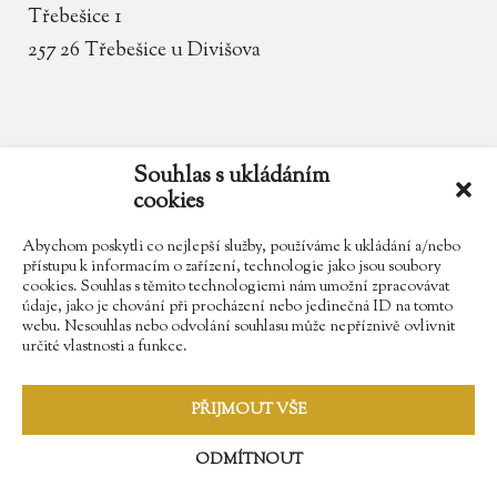
Třebešice 1
257 26 Třebešice u Divišova
email
zamek.trebesice@volny.cz
Souhlas s ukládáním
cookies
telefon
602 354 467
Abychom poskytli co nejlepší služby, používáme k ukládání a/nebo
přístupu k informacím o zařízení, technologie jako jsou soubory
cookies. Souhlas s těmito technologiemi nám umožní zpracovávat
údaje, jako je chování při procházení nebo jedinečná ID na tomto
Najdete nás na Facebooku
webu. Nesouhlas nebo odvolání souhlasu může nepříznivě ovlivnit
určité vlastnosti a funkce.
Sledujte náš Instagram
PŘIJMOUT VŠE
ODMÍTNOUT