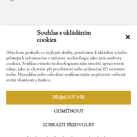
email
zamek.trebesice@volny.cz
Souhlas s ukládáním
cookies
telefon
602 354 467
Abychom poskytli co nejlepší služby, používáme k ukládání a/nebo
přístupu k informacím o zařízení, technologie jako jsou soubory
cookies. Souhlas s těmito technologiemi nám umožní zpracovávat
údaje, jako je chování při procházení nebo jedinečná ID na tomto
Najdete nás na Facebooku
webu. Nesouhlas nebo odvolání souhlasu může nepříznivě ovlivnit
určité vlastnosti a funkce.
Sledujte náš Instagram
PŘIJMOUT VŠE
ODMÍTNOUT
ZOBRAZIT PŘEDVOLBY
© 2009 - 2018 Zámek Třebešice //
Správa webů - Softmedia.cz