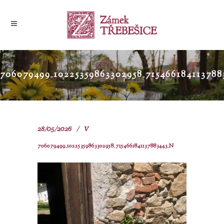
706079499_10225359863302958_715466184113788
28/05/2026
V
706079499_10225359863302958_7154661841137883443_N