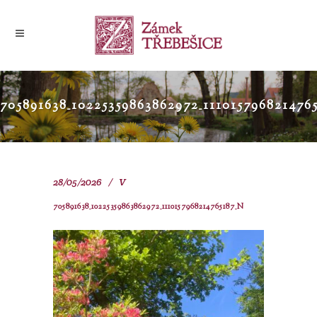
705891638_10225359863862972_111015796821476
28/05/2026
V
705891638_10225359863862972_1110157968214765187_N