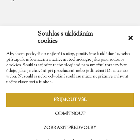
email
zamek.trebesice@volny.cz
Souhlas s ukládáním
cookies
telefon
602 354 467
Abychom poskytli co nejlepší služby, používáme k ukládání a/nebo
přístupu k informacím o zařízení, technologie jako jsou soubory
cookies. Souhlas s těmito technologiemi nám umožní zpracovávat
údaje, jako je chování při procházení nebo jedinečná ID na tomto
Najdete nás na Facebooku
webu. Nesouhlas nebo odvolání souhlasu může nepříznivě ovlivnit
určité vlastnosti a funkce.
Sledujte náš Instagram
PŘIJMOUT VŠE
ODMÍTNOUT
ZOBRAZIT PŘEDVOLBY
© 2009 - 2018 Zámek Třebešice //
Správa webů - Softmedia.cz