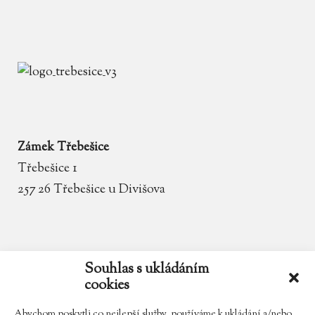
Zámek Třebešice
Třebešice 1
257 26 Třebešice u Divišova
email
zamek.trebesice@volny.cz
Souhlas s ukládáním
cookies
telefon
602 354 467
Abychom poskytli co nejlepší služby, používáme k ukládání a/nebo