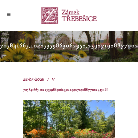
705841665_10225359863062952_23927192887700
28/05/2026
V
705841665_10225359863062952_2392719288770024331_N