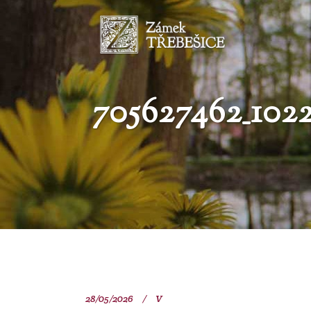
705627462_1022
28/05/2026
V