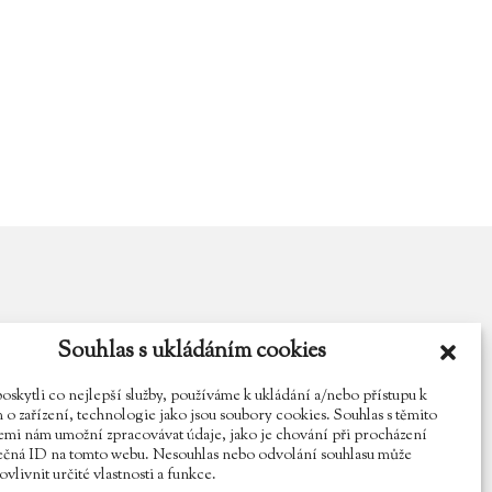
Souhlas s ukládáním cookies
y.cz
Najdete nás na Facebooku
Sledujte náš Instagram
kytli co nejlepší služby, používáme k ukládání a/nebo přístupu k
o zařízení, technologie jako jsou soubory cookies. Souhlas s těmito
mi nám umožní zpracovávat údaje, jako je chování při procházení
ečná ID na tomto webu. Nesouhlas nebo odvolání souhlasu může
vlivnit určité vlastnosti a funkce.