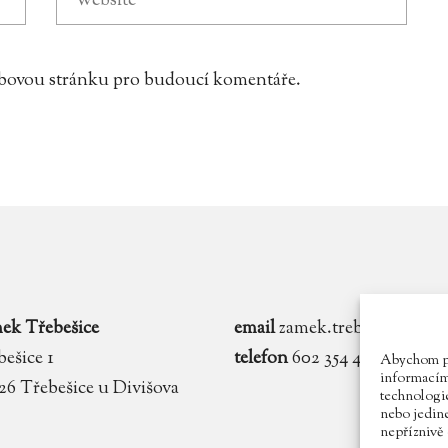
webovou stránku pro budoucí komentáře.
ek Třebešice
email
zamek.trebesice@voln
ešice 1
telefon
602 354 467
Abychom pos
informacím 
 26 Třebešice u Divišova
technologie
nebo jedin
nepříznivě o