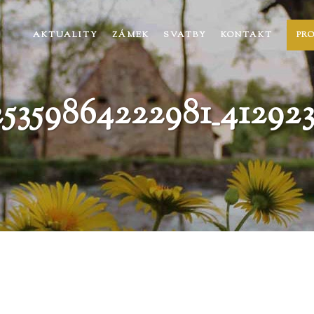
AKTUALITY
ZÁMEK
SVATBY
KONTAKT
PR
5359864222981_412923