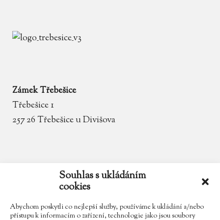
Zámek Třebešice
Třebešice 1
257 26 Třebešice u Divišova
email
zamek.trebesice@volny.cz
Souhlas s ukládáním
cookies
telefon
602 354 467
Abychom poskytli co nejlepší služby, používáme k ukládání a/nebo
přístupu k informacím o zařízení, technologie jako jsou soubory