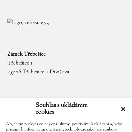
Zámek Třebešice
Třebešice 1
257 26 Třebešice u Divišova
email
zamek.trebesice@volny.cz
Souhlas s ukládáním
cookies
telefon
602 354 467
Abychom poskytli co nejlepší služby, používáme k ukládání a/nebo
přístupu k informacím o zařízení, technologie jako jsou soubory