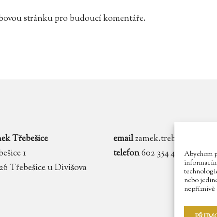
webovou stránku pro budoucí komentáře.
ek Třebešice
email
zamek.trebesice@voln
ešice 1
telefon
602 354 467
Abychom pos
informacím 
 26 Třebešice u Divišova
technologie
nebo jedin
nepříznivě o
PŘIJM