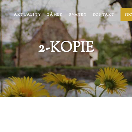
AKTUALITY
ZÁMEK
SVATBY
KONTAKT
PR
2-KOPIE