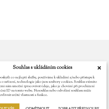
Souhlas s ukládáním cookies
y.cz
Najdete nás na Facebooku
Sledujte náš Instagram
kytli co nejlepší služby, používáme k ukládání a/nebo přístupu k
o zařízení, technologie jako jsou soubory cookies. Souhlas s těmito
mi nám umožní zpracovávat údaje, jako je chování při procházení
ečná ID na tomto webu. Nesouhlas nebo odvolání souhlasu může
vlivnit určité vlastnosti a funkce.
OUT VŠE
ODMÍTNOUT
ZOBRAZIT PŘEDVOLBY