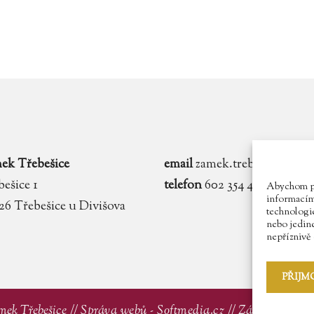
ek Třebešice
email
zamek.trebesice@voln
ešice 1
telefon
602 354 467
Abychom pos
informacím 
 26 Třebešice u Divišova
technologie
nebo jedin
nepříznivě o
PŘIJM
mek Třebešice //
Správa webů - Softmedia.cz
//
Zásady ochran