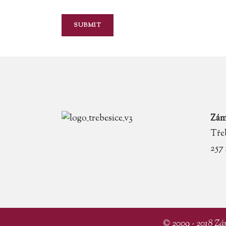
Zám
Třeb
257
© 2009 - 2018 Zá