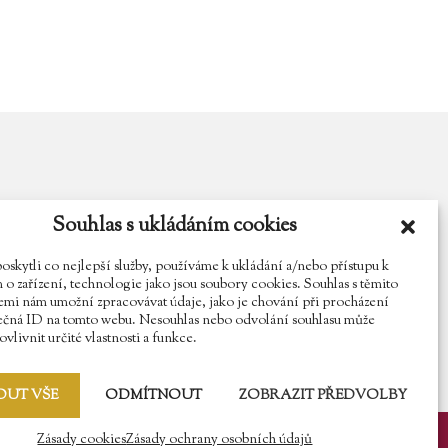
Souhlas s ukládáním cookies
y.cz
Najdete nás na Facebooku
Sledujte náš Instagram
kytli co nejlepší služby, používáme k ukládání a/nebo přístupu k
o zařízení, technologie jako jsou soubory cookies. Souhlas s těmito
mi nám umožní zpracovávat údaje, jako je chování při procházení
ečná ID na tomto webu. Nesouhlas nebo odvolání souhlasu může
vlivnit určité vlastnosti a funkce.
OUT VŠE
ODMÍTNOUT
ZOBRAZIT PŘEDVOLBY
Zásady cookies
Zásady ochrany osobních údajů
y osobních údajů