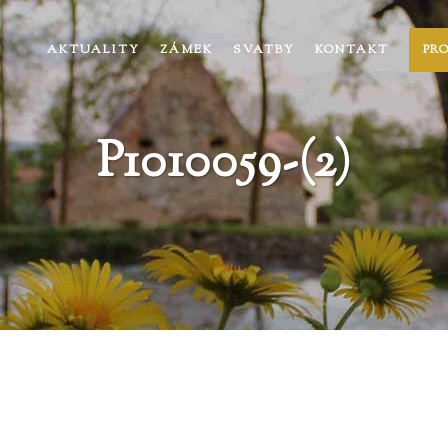
AKTUALITY
ZÁMEK
SVATBY
KONTAKT
PR
P1010059-(2)