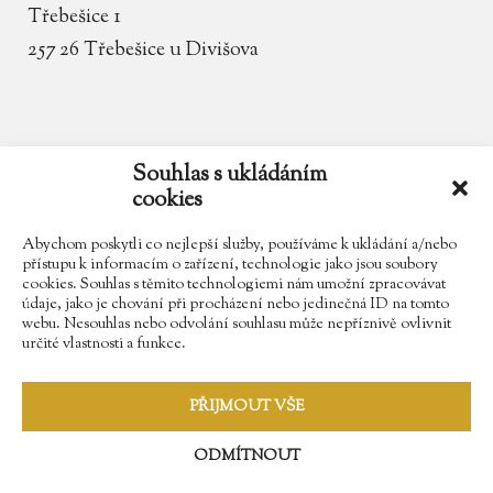
Třebešice 1
257 26 Třebešice u Divišova
email
zamek.trebesice@volny.cz
Souhlas s ukládáním
cookies
telefon
602 354 467
Abychom poskytli co nejlepší služby, používáme k ukládání a/nebo
přístupu k informacím o zařízení, technologie jako jsou soubory
cookies. Souhlas s těmito technologiemi nám umožní zpracovávat
údaje, jako je chování při procházení nebo jedinečná ID na tomto
Najdete nás na Facebooku
webu. Nesouhlas nebo odvolání souhlasu může nepříznivě ovlivnit
určité vlastnosti a funkce.
Sledujte náš Instagram
PŘIJMOUT VŠE
ODMÍTNOUT