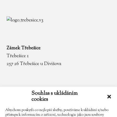
Zámek Třebešice
Třebešice 1
257 26 Třebešice u Divišova
email
zamek.trebesice@volny.cz
Souhlas s ukládáním
cookies
telefon
602 354 467
Abychom poskytli co nejlepší služby, používáme k ukládání a/nebo
přístupu k informacím o zařízení, technologie jako jsou soubory