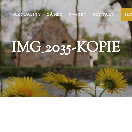
AKTUALITY
ZÁMEK
SVATBY
KONTAKT
PR
IMG_2035-KOPIE