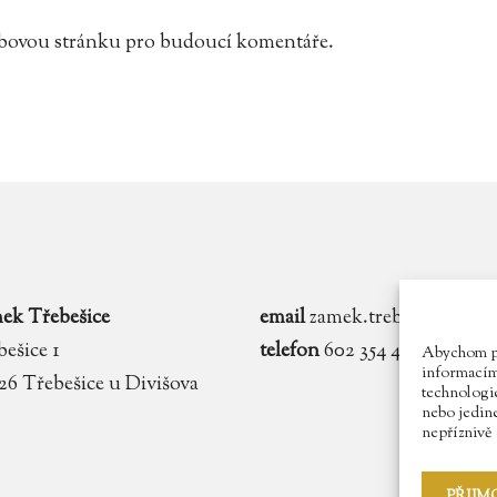
webovou stránku pro budoucí komentáře.
ek Třebešice
email
zamek.trebesice@voln
ešice 1
telefon
602 354 467
Abychom pos
informacím 
 26 Třebešice u Divišova
technologie
nebo jedin
nepříznivě o
PŘIJM