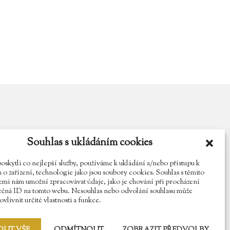
Souhlas s ukládáním cookies
y.cz
Najdete nás na Facebooku
Sledujte náš Instagram
kytli co nejlepší služby, používáme k ukládání a/nebo přístupu k
o zařízení, technologie jako jsou soubory cookies. Souhlas s těmito
mi nám umožní zpracovávat údaje, jako je chování při procházení
ečná ID na tomto webu. Nesouhlas nebo odvolání souhlasu může
vlivnit určité vlastnosti a funkce.
OUT VŠE
ODMÍTNOUT
ZOBRAZIT PŘEDVOLBY