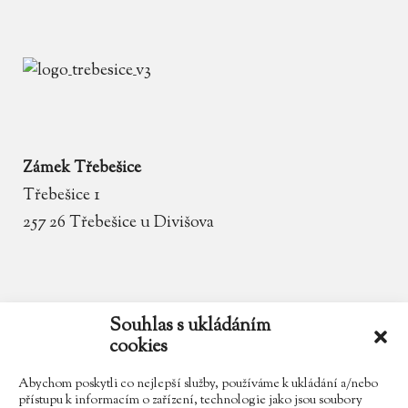
Zámek Třebešice
Třebešice 1
257 26 Třebešice u Divišova
email
zamek.trebesice@volny.cz
Souhlas s ukládáním
cookies
telefon
602 354 467
Abychom poskytli co nejlepší služby, používáme k ukládání a/nebo
přístupu k informacím o zařízení, technologie jako jsou soubory