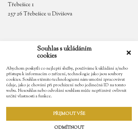
Třebešice 1
257 26 Třebešice u Divišova
email
zamek.trebesice@volny.cz
Souhlas s ukládáním
cookies
telefon
602 354 467
Abychom poskytli co nejlepší služby, používáme k ukládání a/nebo
přístupu k informacím o zařízení, technologie jako jsou soubory
cookies. Souhlas s těmito technologiemi nám umožní zpracovávat
údaje, jako je chování při procházení nebo jedinečná ID na tomto
Najdete nás na Facebooku
webu. Nesouhlas nebo odvolání souhlasu může nepříznivě ovlivnit
určité vlastnosti a funkce.
Sledujte náš Instagram
PŘIJMOUT VŠE
ODMÍTNOUT