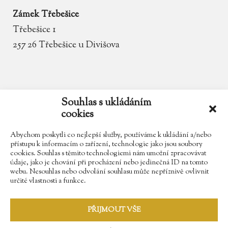
Zámek Třebešice
Třebešice 1
257 26 Třebešice u Divišova
email
zamek.trebesice@volny.cz
Souhlas s ukládáním
cookies
telefon
602 354 467
Abychom poskytli co nejlepší služby, používáme k ukládání a/nebo
přístupu k informacím o zařízení, technologie jako jsou soubory
cookies. Souhlas s těmito technologiemi nám umožní zpracovávat
údaje, jako je chování při procházení nebo jedinečná ID na tomto
Najdete nás na Facebooku
webu. Nesouhlas nebo odvolání souhlasu může nepříznivě ovlivnit
určité vlastnosti a funkce.
Sledujte náš Instagram
PŘIJMOUT VŠE