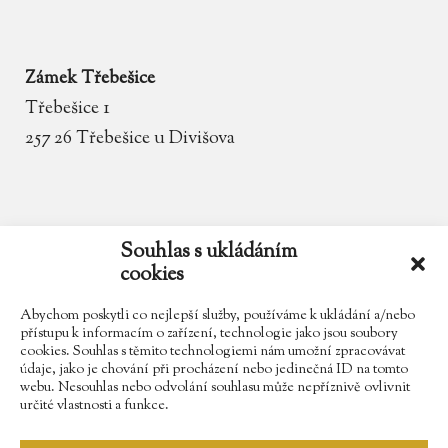
Zámek Třebešice
Třebešice 1
257 26 Třebešice u Divišova
email
zamek.trebesice@volny.cz
Souhlas s ukládáním
cookies
telefon
602 354 467
Abychom poskytli co nejlepší služby, používáme k ukládání a/nebo
přístupu k informacím o zařízení, technologie jako jsou soubory
cookies. Souhlas s těmito technologiemi nám umožní zpracovávat
údaje, jako je chování při procházení nebo jedinečná ID na tomto
Najdete nás na Facebooku
webu. Nesouhlas nebo odvolání souhlasu může nepříznivě ovlivnit
určité vlastnosti a funkce.
Sledujte náš Instagram