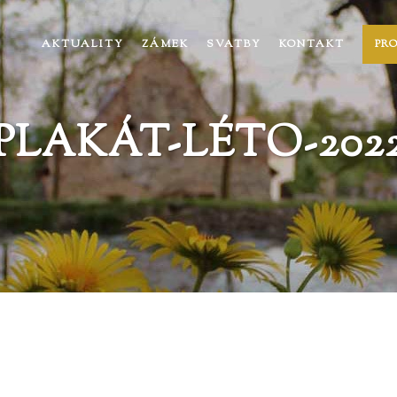
AKTUALITY
ZÁMEK
SVATBY
KONTAKT
PR
PLAKÁT-LÉTO-202