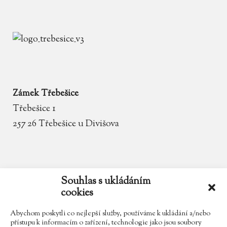
Zámek Třebešice
Třebešice 1
257 26 Třebešice u Divišova
email
zamek.trebesice@volny.cz
Souhlas s ukládáním
cookies
telefon
602 354 467
Abychom poskytli co nejlepší služby, používáme k ukládání a/nebo
přístupu k informacím o zařízení, technologie jako jsou soubory