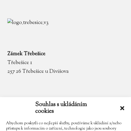
Zámek Třebešice
Třebešice 1
257 26 Třebešice u Divišova
email
zamek.trebesice@volny.cz
Souhlas s ukládáním
cookies
telefon
602 354 467
Abychom poskytli co nejlepší služby, používáme k ukládání a/nebo
přístupu k informacím o zařízení, technologie jako jsou soubory