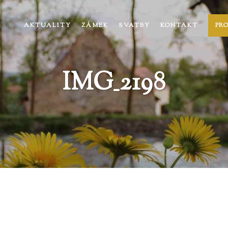
AKTUALITY
ZÁMEK
SVATBY
KONTAKT
PR
IMG_2198