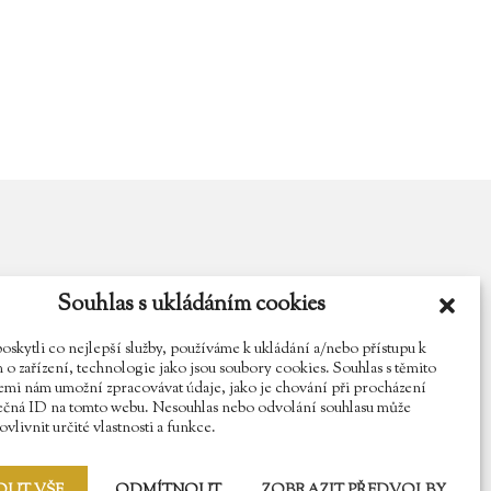
Souhlas s ukládáním cookies
y.cz
Najdete nás na Facebooku
Sledujte náš Instagram
kytli co nejlepší služby, používáme k ukládání a/nebo přístupu k
o zařízení, technologie jako jsou soubory cookies. Souhlas s těmito
mi nám umožní zpracovávat údaje, jako je chování při procházení
ečná ID na tomto webu. Nesouhlas nebo odvolání souhlasu může
vlivnit určité vlastnosti a funkce.
OUT VŠE
ODMÍTNOUT
ZOBRAZIT PŘEDVOLBY