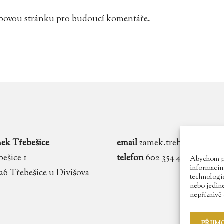
webovou stránku pro budoucí komentáře.
ek Třebešice
email
zamek.trebesice@voln
ešice 1
telefon
602 354 467
Abychom pos
informacím 
 26 Třebešice u Divišova
technologie
nebo jedin
nepříznivě o
PŘIJM