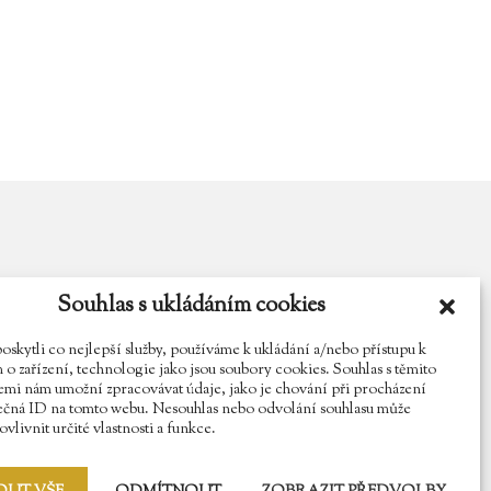
Souhlas s ukládáním cookies
y.cz
Najdete nás na Facebooku
Sledujte náš Instagram
kytli co nejlepší služby, používáme k ukládání a/nebo přístupu k
o zařízení, technologie jako jsou soubory cookies. Souhlas s těmito
mi nám umožní zpracovávat údaje, jako je chování při procházení
ečná ID na tomto webu. Nesouhlas nebo odvolání souhlasu může
vlivnit určité vlastnosti a funkce.