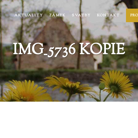
AKTUALITY
ZÁMEK
SVATBY
KONTAKT
PR
IMG_5736 KOPIE