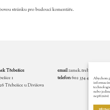
webovou stránku pro budoucí komentáře.
ek Třebešice
email
zamek.trebesice@voln
ešice 1
telefon
602 354 467
Abychom pos
informacím 
 26 Třebešice u Divišova
technologie
nebo jedin
nepříznivě o