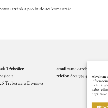
webovou stránku pro budoucí komentáře.
ek Třebešice
email
zamek.trebesice@voln
ešice 1
telefon
602 354 467
Abychom pos
informacím 
 26 Třebešice u Divišova
technologie
nebo jedin
nepříznivě o
PŘIJM