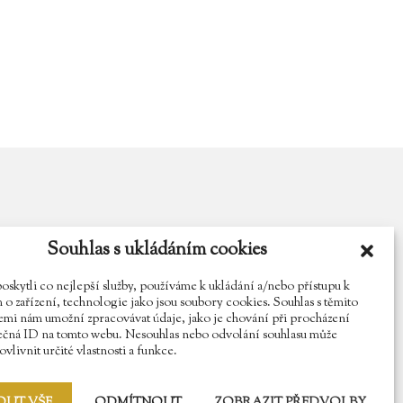
Souhlas s ukládáním cookies
y.cz
Najdete nás na Facebooku
Sledujte náš Instagram
kytli co nejlepší služby, používáme k ukládání a/nebo přístupu k
o zařízení, technologie jako jsou soubory cookies. Souhlas s těmito
mi nám umožní zpracovávat údaje, jako je chování při procházení
ečná ID na tomto webu. Nesouhlas nebo odvolání souhlasu může
vlivnit určité vlastnosti a funkce.
OUT VŠE
ODMÍTNOUT
ZOBRAZIT PŘEDVOLBY