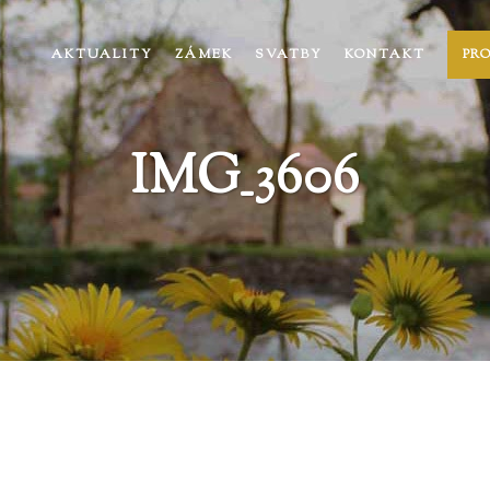
AKTUALITY
ZÁMEK
SVATBY
KONTAKT
PR
IMG_3606