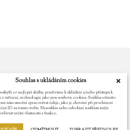
Souhlas s ukládáním cookies
y.cz
Najdete nás na Facebooku
Sledujte náš Instagram
kytli co nejlepší služby, používáme k ukládání a/nebo přístupu k
o zařízení, technologie jako jsou soubory cookies. Souhlas s těmito
mi nám umožní zpracovávat údaje, jako je chování při procházení
ečná ID na tomto webu. Nesouhlas nebo odvolání souhlasu může
vlivnit určité vlastnosti a funkce.
OUT VŠE
ODMÍTNOUT
ZOBRAZIT PŘEDVOLBY