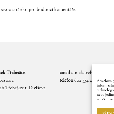
webovou stránku pro budoucí komentáře.
ek Třebešice
email
zamek.trebesice@voln
ešice 1
telefon
602 354 467
Abychom pos
informacím 
 26 Třebešice u Divišova
technologie
nebo jedin
nepříznivě o
PŘIJM