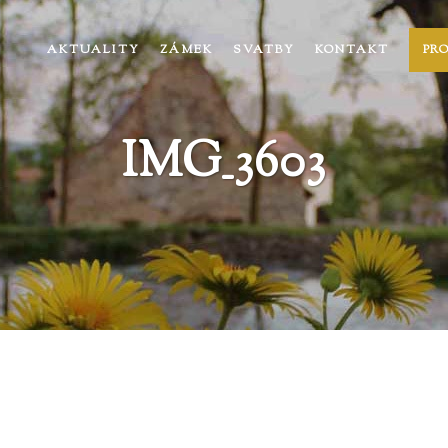
AKTUALITY
ZÁMEK
SVATBY
KONTAKT
PR
IMG_3603