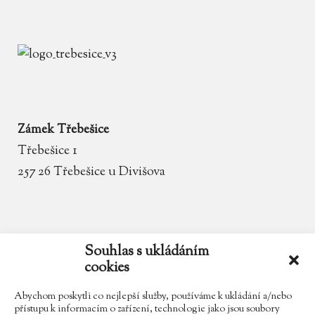
Zámek Třebešice
Třebešice 1
257 26 Třebešice u Divišova
email
zamek.trebesice@volny.cz
Souhlas s ukládáním
cookies
telefon
602 354 467
Abychom poskytli co nejlepší služby, používáme k ukládání a/nebo
přístupu k informacím o zařízení, technologie jako jsou soubory