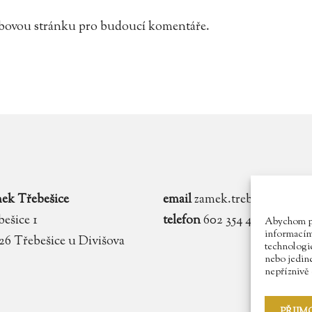
webovou stránku pro budoucí komentáře.
ek Třebešice
email
zamek.trebesice@voln
ešice 1
telefon
602 354 467
Abychom pos
informacím 
 26 Třebešice u Divišova
technologie
nebo jedin
nepříznivě o
PŘIJM