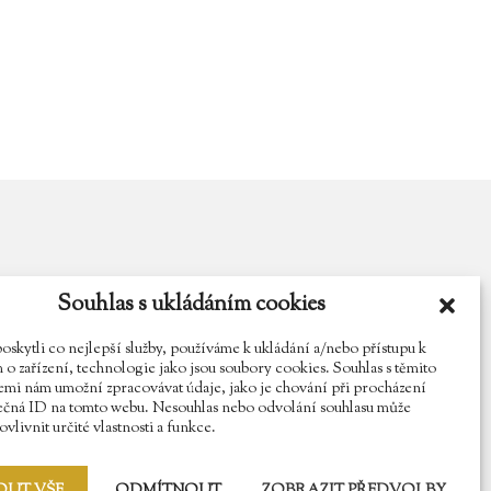
Souhlas s ukládáním cookies
y.cz
Najdete nás na Facebooku
Sledujte náš Instagram
kytli co nejlepší služby, používáme k ukládání a/nebo přístupu k
o zařízení, technologie jako jsou soubory cookies. Souhlas s těmito
mi nám umožní zpracovávat údaje, jako je chování při procházení
ečná ID na tomto webu. Nesouhlas nebo odvolání souhlasu může
vlivnit určité vlastnosti a funkce.
OUT VŠE
ODMÍTNOUT
ZOBRAZIT PŘEDVOLBY