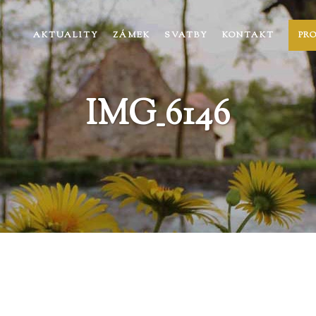
AKTUALITY
ZÁMEK
SVATBY
KONTAKT
PR
IMG_6146