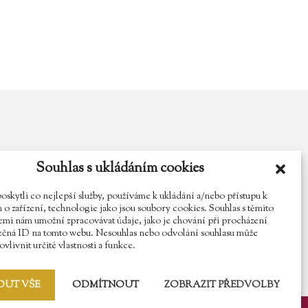
Souhlas s ukládáním cookies
y.cz
Najdete nás na Facebooku
Sledujte náš Instagram
kytli co nejlepší služby, používáme k ukládání a/nebo přístupu k
o zařízení, technologie jako jsou soubory cookies. Souhlas s těmito
mi nám umožní zpracovávat údaje, jako je chování při procházení
ečná ID na tomto webu. Nesouhlas nebo odvolání souhlasu může
vlivnit určité vlastnosti a funkce.
OUT VŠE
ODMÍTNOUT
ZOBRAZIT PŘEDVOLBY