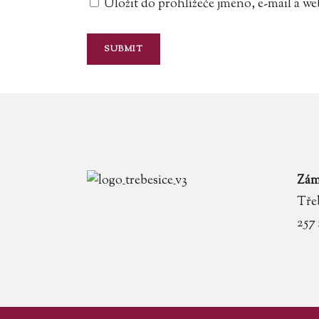
Uložit do prohlížeče jméno, e-mail a 
Zám
Třeb
257