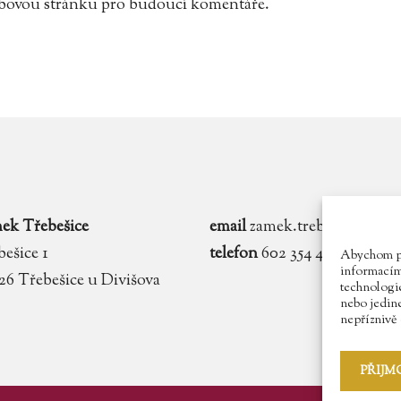
webovou stránku pro budoucí komentáře.
ek Třebešice
email
zamek.trebesice@voln
ešice 1
telefon
602 354 467
Abychom pos
informacím 
 26 Třebešice u Divišova
technologie
nebo jedin
nepříznivě o
PŘIJM