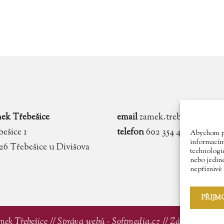
ek Třebešice
email
zamek.trebesice@voln
ešice 1
telefon
602 354 467
Abychom pos
informacím 
 26 Třebešice u Divišova
technologie
nebo jedin
nepříznivě o
PŘIJM
mek Třebešice //
Správa webů - Softmedia.cz
//
Zásady ochran