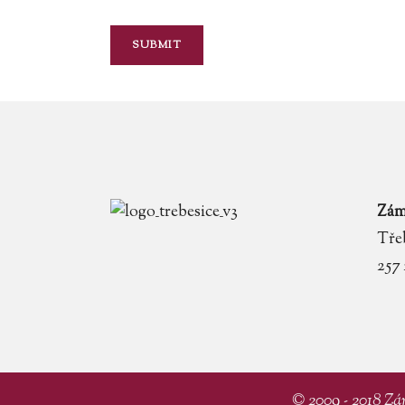
Zám
Třeb
257
© 2009 - 2018 Zá