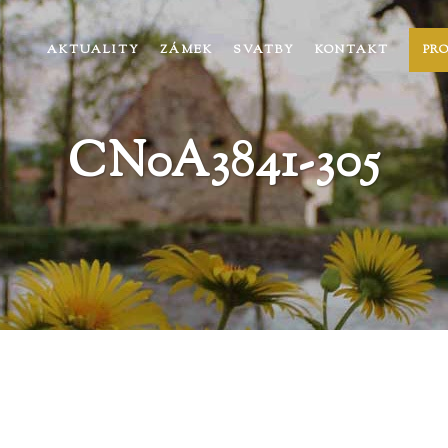
AKTUALITY
ZÁMEK
SVATBY
KONTAKT
PR
CN0A3841-305