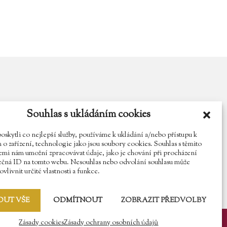
Souhlas s ukládáním cookies
y.cz
Najdete nás na Facebooku
Sledujte náš Instagram
kytli co nejlepší služby, používáme k ukládání a/nebo přístupu k
o zařízení, technologie jako jsou soubory cookies. Souhlas s těmito
mi nám umožní zpracovávat údaje, jako je chování při procházení
ečná ID na tomto webu. Nesouhlas nebo odvolání souhlasu může
vlivnit určité vlastnosti a funkce.
OUT VŠE
ODMÍTNOUT
ZOBRAZIT PŘEDVOLBY
Zásady cookies
Zásady ochrany osobních údajů
y osobních údajů