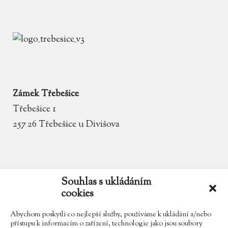
Zámek Třebešice
Třebešice 1
257 26 Třebešice u Divišova
email
zamek.trebesice@volny.cz
Souhlas s ukládáním
cookies
telefon
602 354 467
Abychom poskytli co nejlepší služby, používáme k ukládání a/nebo
přístupu k informacím o zařízení, technologie jako jsou soubory