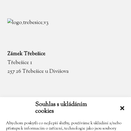
Zámek Třebešice
Třebešice 1
257 26 Třebešice u Divišova
email
zamek.trebesice@volny.cz
Souhlas s ukládáním
cookies
telefon
602 354 467
Abychom poskytli co nejlepší služby, používáme k ukládání a/nebo
přístupu k informacím o zařízení, technologie jako jsou soubory