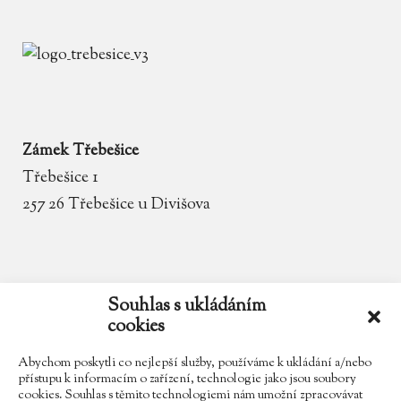
Zámek Třebešice
Třebešice 1
257 26 Třebešice u Divišova
email
zamek.trebesice@volny.cz
Souhlas s ukládáním
cookies
telefon
602 354 467
Abychom poskytli co nejlepší služby, používáme k ukládání a/nebo
přístupu k informacím o zařízení, technologie jako jsou soubory
cookies. Souhlas s těmito technologiemi nám umožní zpracovávat