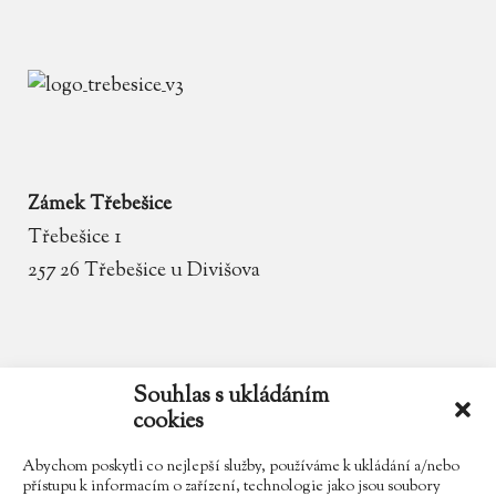
Zámek Třebešice
Třebešice 1
257 26 Třebešice u Divišova
email
zamek.trebesice@volny.cz
Souhlas s ukládáním
cookies
telefon
602 354 467
Abychom poskytli co nejlepší služby, používáme k ukládání a/nebo
přístupu k informacím o zařízení, technologie jako jsou soubory