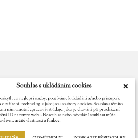
Souhlas s ukládáním cookies
y.cz
Najdete nás na Facebooku
Sledujte náš Instagram
kytli co nejlepší služby, používáme k ukládání a/nebo přístupu k
o zařízení, technologie jako jsou soubory cookies. Souhlas s těmito
mi nám umožní zpracovávat údaje, jako je chování při procházení
ečná ID na tomto webu. Nesouhlas nebo odvolání souhlasu může
vlivnit určité vlastnosti a funkce.