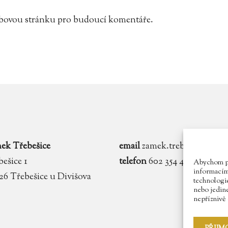
webovou stránku pro budoucí komentáře.
ek Třebešice
email
zamek.trebesice@voln
ešice 1
telefon
602 354 467
Abychom pos
informacím 
 26 Třebešice u Divišova
technologie
nebo jedin
nepříznivě o