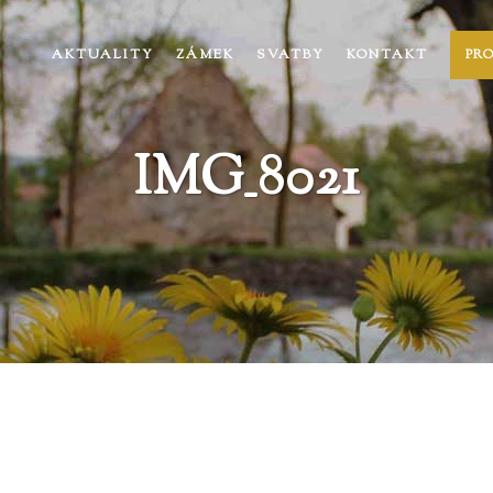
AKTUALITY
ZÁMEK
SVATBY
KONTAKT
PR
IMG_8021