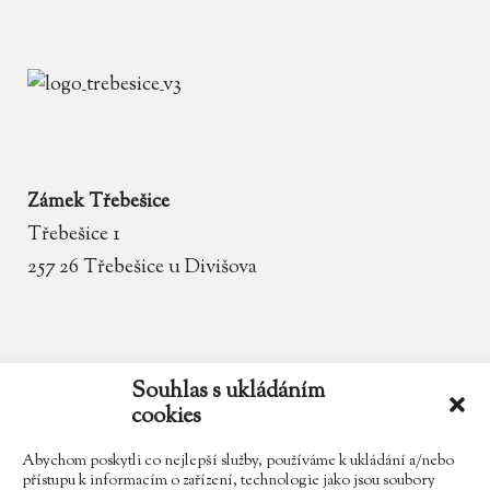
Zámek Třebešice
Třebešice 1
257 26 Třebešice u Divišova
email
zamek.trebesice@volny.cz
Souhlas s ukládáním
cookies
telefon
602 354 467
Abychom poskytli co nejlepší služby, používáme k ukládání a/nebo
přístupu k informacím o zařízení, technologie jako jsou soubory