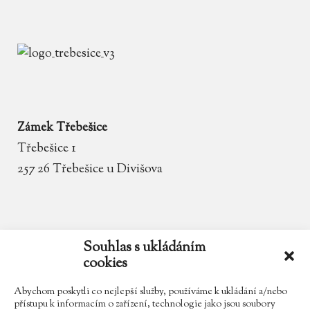
Zámek Třebešice
Třebešice 1
257 26 Třebešice u Divišova
email
zamek.trebesice@volny.cz
Souhlas s ukládáním
cookies
telefon
602 354 467
Abychom poskytli co nejlepší služby, používáme k ukládání a/nebo
přístupu k informacím o zařízení, technologie jako jsou soubory