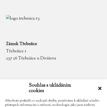
Zámek Třebešice
Třebešice 1
257 26 Třebešice u Divišova
email
zamek.trebesice@volny.cz
Souhlas s ukládáním
cookies
telefon
602 354 467
Abychom poskytli co nejlepší služby, používáme k ukládání a/nebo
přístupu k informacím o zařízení, technologie jako jsou soubory