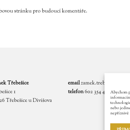
webovou stránku pro budoucí komentáře.
ek Třebešice
email
zamek.trebesice@voln
ešice 1
telefon
602 354 467
Abychom pos
informacím 
 26 Třebešice u Divišova
technologie
nebo jedin
nepříznivě o
PŘIJM