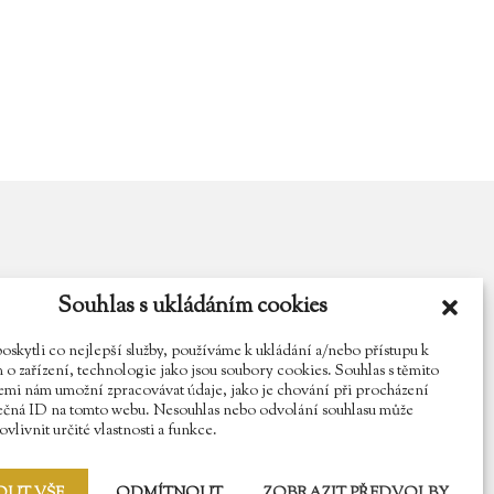
Souhlas s ukládáním cookies
y.cz
Najdete nás na Facebooku
Sledujte náš Instagram
kytli co nejlepší služby, používáme k ukládání a/nebo přístupu k
o zařízení, technologie jako jsou soubory cookies. Souhlas s těmito
mi nám umožní zpracovávat údaje, jako je chování při procházení
ečná ID na tomto webu. Nesouhlas nebo odvolání souhlasu může
vlivnit určité vlastnosti a funkce.
OUT VŠE
ODMÍTNOUT
ZOBRAZIT PŘEDVOLBY