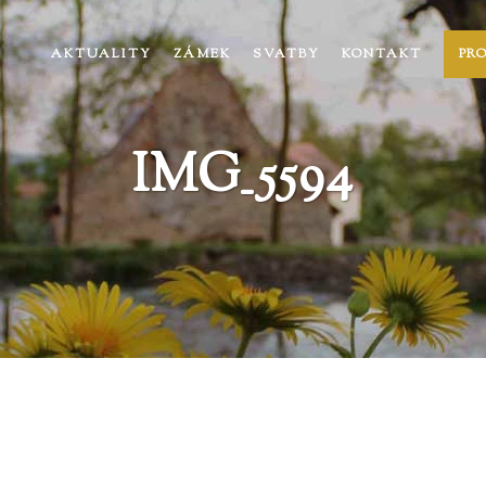
AKTUALITY
ZÁMEK
SVATBY
KONTAKT
PR
IMG_5594