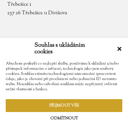
Třebešice 1
257 26 Třebešice u Divišova
email
zamek.trebesice@volny.cz
Souhlas s ukládáním
cookies
telefon
602 354 467
Abychom poskytli co nejlepší služby, používáme k ukládání a/nebo
přístupu k informacím o zařízení, technologie jako jsou soubory
cookies. Souhlas s těmito technologiemi nám umožní zpracovávat
údaje, jako je chování při procházení nebo jedinečná ID na tomto
Najdete nás na Facebooku
webu. Nesouhlas nebo odvolání souhlasu může nepříznivě ovlivnit
určité vlastnosti a funkce.
Sledujte náš Instagram
PŘIJMOUT VŠE
ODMÍTNOUT