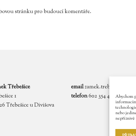
webovou stránku pro budoucí komentáře.
ek Třebešice
email
zamek.trebesice@voln
ešice 1
telefon
602 354 467
Abychom pos
informacím 
 26 Třebešice u Divišova
technologie
nebo jedin
nepříznivě o
PŘIJM