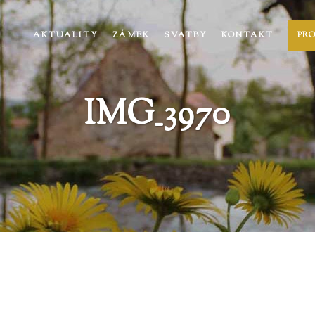
AKTUALITY
ZÁMEK
SVATBY
KONTAKT
PR
IMG_3970