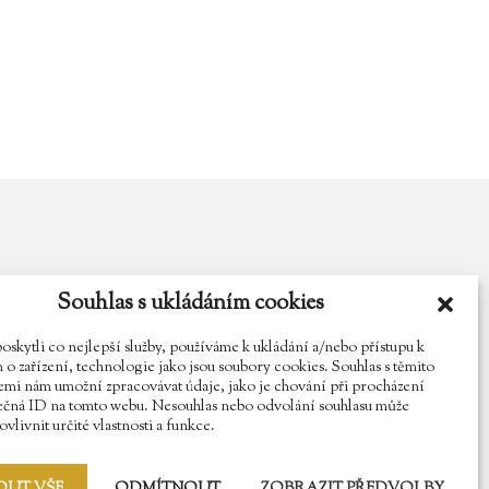
Souhlas s ukládáním cookies
y.cz
Najdete nás na Facebooku
Sledujte náš Instagram
kytli co nejlepší služby, používáme k ukládání a/nebo přístupu k
o zařízení, technologie jako jsou soubory cookies. Souhlas s těmito
mi nám umožní zpracovávat údaje, jako je chování při procházení
ečná ID na tomto webu. Nesouhlas nebo odvolání souhlasu může
vlivnit určité vlastnosti a funkce.
OUT VŠE
ODMÍTNOUT
ZOBRAZIT PŘEDVOLBY