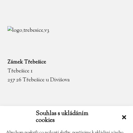
Zámek Třebešice
Třebešice 1
257 26 Třebešice u Divišova
email
zamek.trebesice@volny.cz
Souhlas s ukládáním
cookies
telefon
602 354 467
Abychom poskytli co nejlepší služby, používáme k ukládání a/nebo