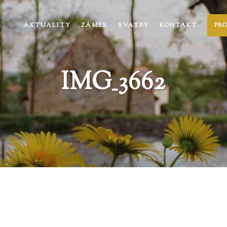
AKTUALITY
ZÁMEK
SVATBY
KONTAKT
PR
IMG_3662