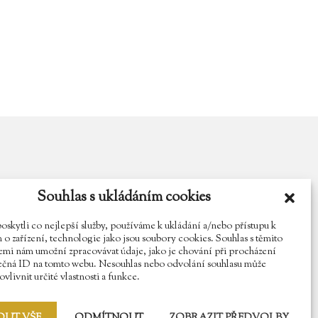
Souhlas s ukládáním cookies
y.cz
Najdete nás na Facebooku
Sledujte náš Instagram
kytli co nejlepší služby, používáme k ukládání a/nebo přístupu k
o zařízení, technologie jako jsou soubory cookies. Souhlas s těmito
mi nám umožní zpracovávat údaje, jako je chování při procházení
ečná ID na tomto webu. Nesouhlas nebo odvolání souhlasu může
vlivnit určité vlastnosti a funkce.
OUT VŠE
ODMÍTNOUT
ZOBRAZIT PŘEDVOLBY