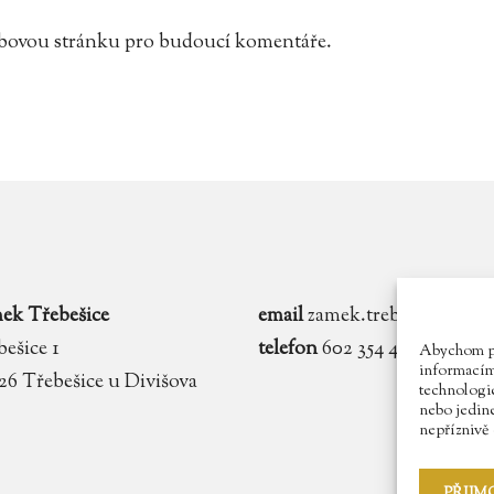
webovou stránku pro budoucí komentáře.
ek Třebešice
email
zamek.trebesice@voln
ešice 1
telefon
602 354 467
Abychom pos
informacím 
 26 Třebešice u Divišova
technologie
nebo jedin
nepříznivě o
PŘIJM