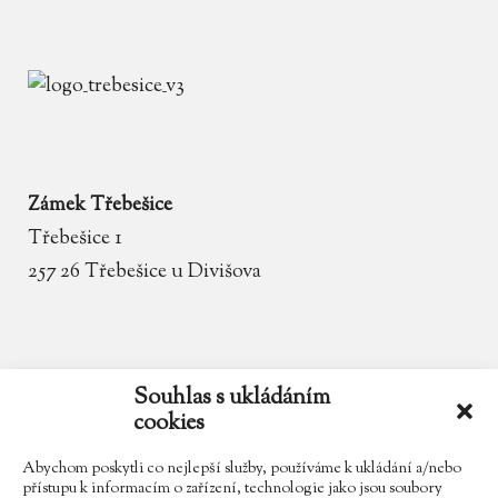
Zámek Třebešice
Třebešice 1
257 26 Třebešice u Divišova
email
zamek.trebesice@volny.cz
Souhlas s ukládáním
cookies
telefon
602 354 467
Abychom poskytli co nejlepší služby, používáme k ukládání a/nebo
přístupu k informacím o zařízení, technologie jako jsou soubory