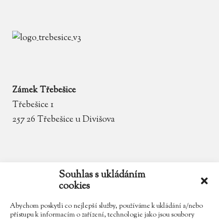
Zámek Třebešice
Třebešice 1
257 26 Třebešice u Divišova
email
zamek.trebesice@volny.cz
Souhlas s ukládáním
cookies
telefon
602 354 467
Abychom poskytli co nejlepší služby, používáme k ukládání a/nebo
přístupu k informacím o zařízení, technologie jako jsou soubory