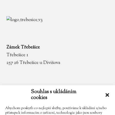
Zámek Třebešice
Třebešice 1
257 26 Třebešice u Divišova
email
zamek.trebesice@volny.cz
Souhlas s ukládáním
cookies
telefon
602 354 467
Abychom poskytli co nejlepší služby, používáme k ukládání a/nebo
přístupu k informacím o zařízení, technologie jako jsou soubory