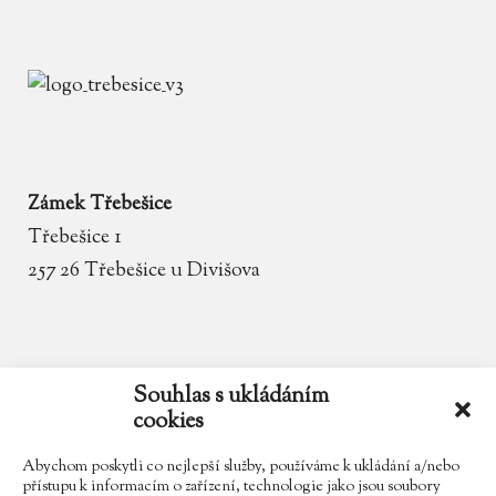
Zámek Třebešice
Třebešice 1
257 26 Třebešice u Divišova
email
zamek.trebesice@volny.cz
Souhlas s ukládáním
cookies
telefon
602 354 467
Abychom poskytli co nejlepší služby, používáme k ukládání a/nebo
přístupu k informacím o zařízení, technologie jako jsou soubory